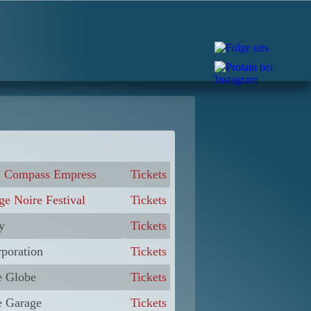
 Compass Empress
Tickets
ge Noire Festival
Tickets
y
Tickets
poration
Tickets
e Globe
Tickets
e Garage
Tickets