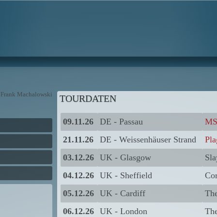
) Frank Machalowski
TOURDATEN
09.11.26
DE - Passau
MS
21.11.26
DE - Weissenhäuser Strand
Pla
03.12.26
UK - Glasgow
Sla
04.12.26
UK - Sheffield
Cor
05.12.26
UK - Cardiff
Th
06.12.26
UK - London
Th