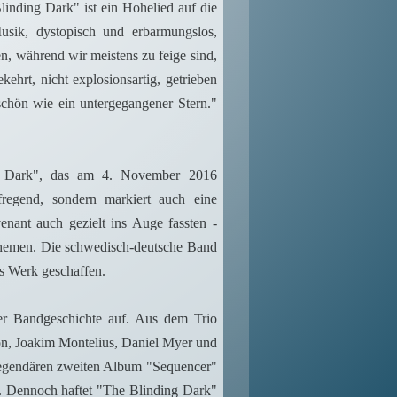
inding Dark" ist ein Hohelied auf die
Musik, dystopisch und erbarmungslos,
gen, während wir meistens zu feige sind,
kehrt, nicht explosionsartig, getrieben
 schön wie ein untergegangener Stern."
g Dark", das am 4. November 2016
ufregend, sondern markiert auch eine
enant auch gezielt ins Auge fassten -
hemen. Die schwedisch-deutsche Band
es Werk geschaffen.
rer Bandgeschichte auf. Aus dem Trio
son, Joakim Montelius, Daniel Myer und
 legendären zweiten Album "Sequencer"
t. Dennoch haftet "The Blinding Dark"