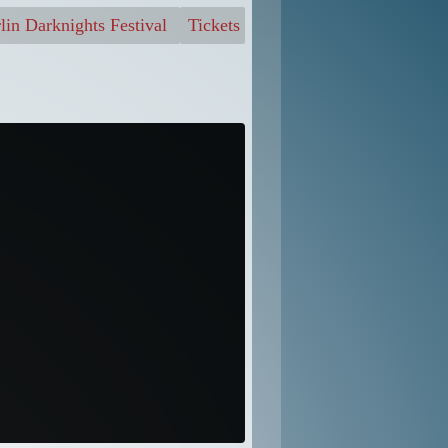
lin Darknights Festival
Tickets